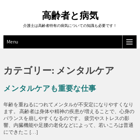
Skip
to
高齢者と病気
content
介護士は高齢者特有の病気についての知識も必要です！
Menu
カテゴリー:
メンタルケア
メンタルケアも重要な仕事
年齢を重ねるにつれてメンタルが不安定になりやすくなり
ます。 高齢者は身体や精神の疾患が増えることで、心身の
バランスを崩しやすくなるのです。 疲労やストレスの影
響、内臓機能や足腰の老化などによって、若いころは普通
にできたこ […]